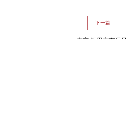
下一篇
嘉实 深思方有远见
-8800 / 010-85712266
21:00 周六至周日 9:00-17:00（法定节假日除外）
理财嘉
机构投资
养老