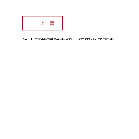
上一篇
给上班族理财支招：巧用电子商务，
省钱、省时买基金
客服热线
400-600
周一至周五8:30-
关于嘉实
投研实力
旗下基金