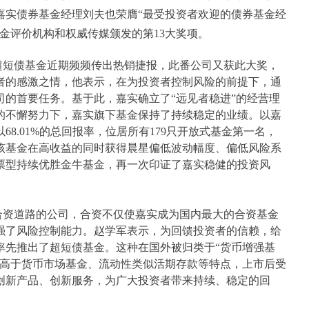
嘉实债券基金经理刘夫也荣膺“最受投资者欢迎的债券基金经
基金评价机构和权威传媒颁发的第
13
大奖项。
超短债基金近期频频传出热销捷报，此番公司又获此大奖，
者的感激之情，他表示，在为投资者控制风险的前提下，通
的首要任务。基于此，嘉实确立了“远见者稳进”的经营理
的不懈努力下，嘉实旗下基金保持了持续稳定的业绩。以嘉
以
68.01%
的总回报率，位居所有
179
只开放式基金第一名，
该基金在高收益的同时获得晨星偏低波动幅度、偏低风险系
票型持续优胜金牛基金，再一次印证了嘉实稳健的投资风
合资道路的公司，合资不仅使嘉实成为国内最大的合资基金
强了风险控制能力。赵学军表示，为回馈投资者的信赖，给
率先推出了超短债基金。这种在国外被归类于“货币增强基
益高于货币市场基金、流动性类似活期存款等特点，上市后受
创新产品、创新服务，为广大投资者带来持续、稳定的回