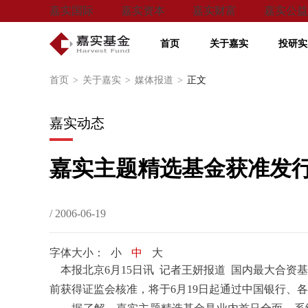
嘉实国际
嘉实资本
嘉实财富
嘉实公益
首页
关于嘉实
投研实
首页
>
关于嘉实
>
媒体报道
>
正文
嘉实动态
嘉实主题精选基金获准发
/ 2006-06-19
字体大小：
小
中
大
本报北京6月15日讯 记者王妍报道 国内最大合资
前获得证监会核准，将于6月19日起通过中国银行、