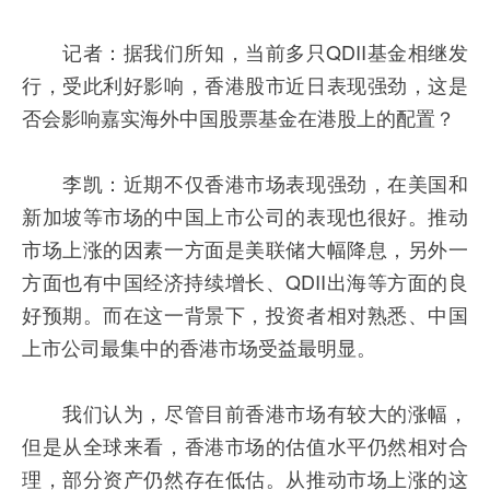
记者：据我们所知，当前多只QDII基金相继发
行，受此利好影响，香港股市近日表现强劲，这是
否会影响嘉实海外中国股票基金在港股上的配置？
李凯：近期不仅香港市场表现强劲，在美国和
新加坡等市场的中国上市公司的表现也很好。推动
市场上涨的因素一方面是美联储大幅降息，另外一
方面也有中国经济持续增长、QDII出海等方面的良
好预期。而在这一背景下，投资者相对熟悉、中国
上市公司最集中的香港市场受益最明显。
我们认为，尽管目前香港市场有较大的涨幅，
但是从全球来看，香港市场的估值水平仍然相对合
理，部分资产仍然存在低估。从推动市场上涨的这