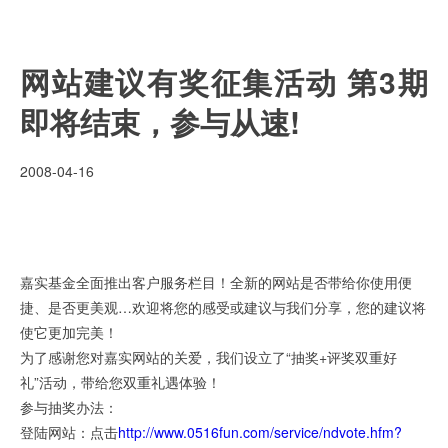
网站建议有奖征集活动 第3期
即将结束，参与从速!
2008-04-16
嘉实基金全面推出客户服务栏目！全新的网站是否带给你使用便
捷、是否更美观…欢迎将您的感受或建议与我们分享，您的建议将
使它更加完美！
为了感谢您对嘉实网站的关爱，我们设立了“抽奖+评奖双重好
礼”活动，带给您双重礼遇体验！
参与抽奖办法：
登陆网站：点击
http://www.0516fun.com/service/ndvote.hfm?