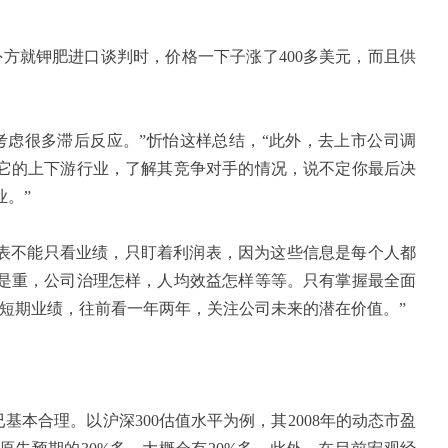
方就钾肥进口谈判时，价格一下子涨了
400
多美元，而且供
虑很多滞后反应。”忻怡这样总结，“此外，去上市公司调
它的上下游行业，了解其竞争对手的情况，说不定你最后决
。”
表不能只看业绩，只盯着利润表，因为这些信息是每个人都
是重，公司治理怎样，人均效益怎样等等。只有掌握最全面
短期业绩，往前看一年两年，关注公司未来的潜在价值。”
已基本合理。以沪深
300
估值水平为例，其
2008
年的动态市盈