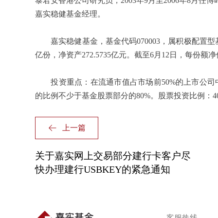
泰
君安香港公司研究员，
2003
年
9
月至
2006
年
8
月任博
嘉实稳健基金经理。
嘉实稳健基金，基金代码
070003
，属积极配置型
亿份，净资产
272.5735
亿元。截至
6
月
12
日
，每份额净
投资重点：在流通市值占市场前
50%
的上市公司
的比例不少于基金股票部分的
80%
。股票投资比例：
4
上一篇
关于嘉实网上交易部分建行卡客户尽
快办理建行USBKEY的紧急通知
客服热线