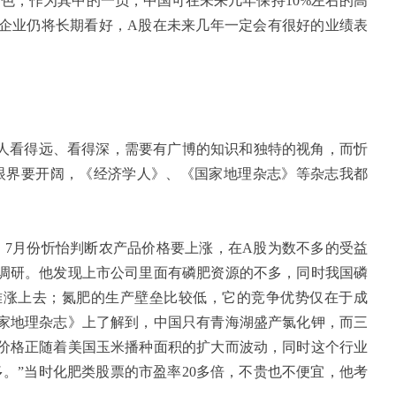
色，作为其中的一员，中国可在未来几年保持
10%
左右的高
企业仍将长期看好，
A
股在未来几年一定会有很好的业绩表
人看得远、看得深，需要有广博的知识和独特的视角，而忻
眼界要开阔，《经济学人》、《国家地理杂志》等杂志我都
、
7
月份忻怡判断农产品价格要上涨，在
A
股为数不多的受益
调研。他发现上市公司里面有磷肥资源的不多，同时我国磷
难涨上去；氮肥的生产壁垒比较低，它的竞争优势仅在于成
家地理杂志》上了解到，中国只有青海湖盛产氯化钾，而三
价格正随着美国玉米播种面积的扩大而波动，同时这个行业
多。”当时化肥类股票的市盈率
20
多倍，不贵也不便宜，他考