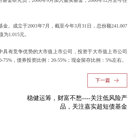
时基金研究员，
2006
年
9
月加入嘉实基金，
2006
年
12
月至今任
基金。成立于
2003
年
7
月，截至今年
3
月
31
日，总份额
241.007
值为
1.015
元。
中具有竞争优势的大市值上市公司，投资于大市值上市公司
0-75%
，债券投资比例：
20-55%
；现金留存比例：
5%
左右。
下一篇
稳健运筹，财富不愁----关注低风险产
品，关注嘉实超短债基金