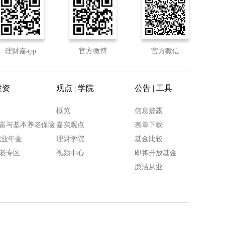
理财嘉app
官方微博
官方微信
投资
观点 | 学院
公告 | 工具
概览
信息披露
富与基本养老保险
嘉实观点
表单下载
职业年金
理财学院
基金比较
老专区
视频中心
即将开放基金
廉洁从业