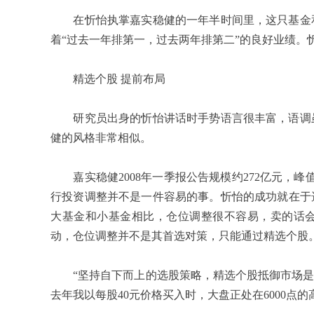
在忻怡执掌嘉实稳健的一年半时间里，这只基金和
着“过去一年排第一，过去两年排第二”的良好业绩。
精选个股
提前布局
研究员出身的忻怡讲话时手势语言很丰富，语调虽
健的风格非常相似。
嘉实稳健
2008
年一季报公告规模约
272
亿元，峰
行投资调整并不是一件容易的事。忻怡的成功就在于
大基金和小基金相比，仓位调整很不容易，卖的话
动，仓位调整并不是其首选对策，只能通过精选个股
“坚持自下而上的选股策略，精选个股抵御市场是我
去年我以每股
40
元价格买入时，大盘正处在
6000
点的