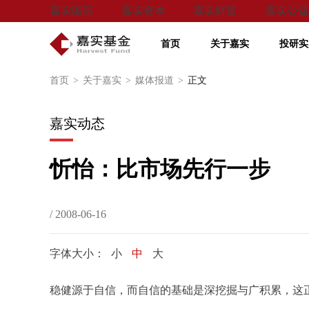
嘉实国际
嘉实资本
嘉实财富
嘉实公益
首页
关于嘉实
投研实
首页
>
关于嘉实
>
媒体报道
>
正文
嘉实动态
忻怡：比市场先行一步
/ 2008-06-16
字体大小：
小
中
大
稳健源于自信，而自信的基础是深挖掘与广积累，这