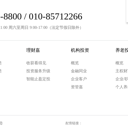
-8800 / 010-85712266
21:00 周六至周日 9:00-17:00（法定节假日除外）
理财嘉
机构投资
养老
类
收获看得见
概览
概览
类
投资服务升级
金融同业
主权财
智能止盈定投
企业客户
企业/
资管嘉
个人养
们
友情链接：