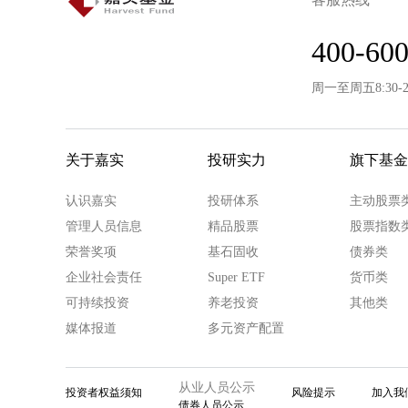
400-600
周一至周五8:30-
关于嘉实
投研实力
旗下基金
认识嘉实
投研体系
主动股票
管理人员信息
精品股票
股票指数
荣誉奖项
基石固收
债券类
企业社会责任
Super ETF
货币类
可持续投资
养老投资
其他类
媒体报道
多元资产配置
从业人员公示
投资者权益须知
风险提示
加入我
债券人员公示