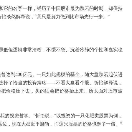
它的名字一样，经历了中国股市最为跌宕的时期，却保持
忻怡淡然解释说，“我只是努力做到比市场先行一步。”
低但逻辑非常清晰，不缓不急、沉着冷静的个性和嘉实稳
值曾达到
400
亿元。一只如此规模的基金，随大盘跌宕起伏进
选择了恰当的投资策略——不看大盘看个股。忻怡解释说，
会把价格压下去，买的话会把价格抬上来。所以面对股市波
。
的投资哲学。”忻怡说，“以投资的一只化肥类股票为例，
高位，现在大盘近乎腰斩，而这只股票的价格也翻了一倍。”