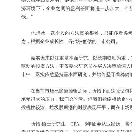
率大概在
20
倍左右。他估计今年盈利增长可能达不到
济环境下，企业之间的盈利差距将进一步加大，个
钱。”
他坦承，选个股的方法真的很难，只能多看多考
念，根据企业成长性，寻找被低估的上市公司。
嘉实素来以注重基本面研究、以长期取胜为重，它
驱动的投资方法，不仅要求研究员在买入决策前深入
市中，嘉实依然坚持基本面研究，并始终坚守着稳健
在当前市场已惨遭腰斩之际，忻怡下面这段话值得
承受很大的压力，我们会吃亏。但我们始终相信企业
投机性较浓、垃圾股疯涨的时候表现平平，而在市场
忻怡
硕士研究生，
CFA
，
6
年证券从业经历。曾