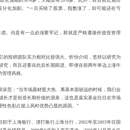
原先预期的
30%
多，大概会有
20%
多。此外，在目前宏观经
股分化加剧。“一旦买错了股票，指数涨了，却可能还在亏
虑。但是有一点必须要牢记，那就是严格遵循价值投资理
的投研团队实力相对比较强大。忻怡介绍，坚持以研究为
研究，而且还要在此后长期跟进。即便在前两年单边上涨牛
的管理风格。
深思：“当市场题材股大热、离基本面较远的时候，我们会
成长才是创造长期价值的源泉，这也是嘉实基金往往在市场
理性色彩占据上风时优势凸显的原因。”
任职于上海银行、渣打银行上海分行，
2002
年至
2003
年
任国