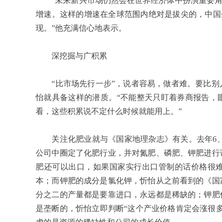
“未来新兴市场仍然会在世界经济体中扮演重要角
增速。这样的增速在全球范围内绝对是拔尖的，中国
现。”他充满信心地表示。
深挖掘与广积累
“比市场先行一步”，说者容易，做者难。要比别
怡就具备这样的潜质。“不能整天只盯着券商报告，
看，这些积累说不定什么时候就能用上。”
关注化肥业就与《国家地理杂志》有关。去年
6
公司中圈定了化肥行业，并对氮肥、磷肥、钾肥进行
肥还可以出口，如果国家实行出口管制的话价格很
本；而钾肥的成分是氯化钾，忻怡从之前看到的《国
分之二的产量都是要靠进口，永远都是稀缺的；钾肥
是垄断的，忻怡立即判断“这个产业价格肯定会涨很