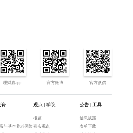
理财嘉app
官方微博
官方微信
投资
观点 | 学院
公告 | 工具
概览
信息披露
富与基本养老保险
嘉实观点
表单下载