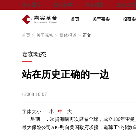
嘉实国际
嘉实资本
嘉实财富
嘉实公益
首页
关于嘉实
投研实
首页
>
关于嘉实
>
媒体报道
>
正文
嘉实动态
站在历史正确的一边
/ 2008-10-07
字体大小：
小
中
大
星期一，次贷海啸再次席卷全球，成立
186
年雷曼
最大保险公司
AIG
则向美国政府求援，道琼工业指数