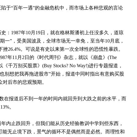
陷于“百年一遇”的金融危机中，而市场上各种悲观的言论
历史：
1987
年
10
月
19
日
，就在格林斯潘初上任没多久，道琼
星期一”，受美国波及，全球市场无一幸免，至当年
10
月底，
下挫
26.4%
。可说是有史以来第一次全球性的恐慌性暴跌。
987
年
11
月
2
日
的《时代周刊》杂志，就以《崩盘》
(The
以《千万别买股票》
(Buy Stocks? No Way!)
进行专题报道，
也别想把我再拖进股市”开始，报道中同时指出有意购买股
众对后市的悲观预期。
数在报道后不到一年的时间内就回升到大跌之前的水平，而
到
13%
。
两年内止跌回升，但我们能从历史经验教训中学到些东西，
可能无止境下跌，景气的循环不是偶然而是必然。而理性和