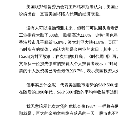
美国联邦储备委员会前主席格林斯潘认为，美国正
纷纷出台，直言美国将陷入长期的经济衰退。
没有人可以准确预测未来，但我们可以回头看看
工业指数大跌了
508
点，跌幅高达
22.6%
，史称“黑色
香港股市几乎腰斩
45.8%
，澳大利亚大跌
41.8%
，英国
当时所有的媒体，都认为那是金融业的末日，其中，
1
Crash)
为封面故事，在次年的
9
月底，《时代周刊》再
文章从一位损失惨重的投资人个人投资者表示：“野马
票的个人投资者已降至最低的
3.7%
，表示美国投资大
但事实是什么呢，代表美国股市走势的
S&P 500
指
在随后的
1990
年代，
S&P 500
指数的平均年收益率达
我无意暗示此次次贷的危机会像
1987
年一样将在
那就是，再大的金融危机终有落幕的一天，股市也不