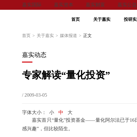
嘉实国际
嘉实资本
嘉实财富
嘉实公益
首页
关于嘉实
投研实
首页
>
关于嘉实
>
媒体报道
>
正文
嘉实动态
专家解读“量化投资”
/ 2009-03-05
字体大小：
小
中
大
嘉实首只“量化”投资基金——量化阿尔法已于
16
感兴趣”，但比较陌生。