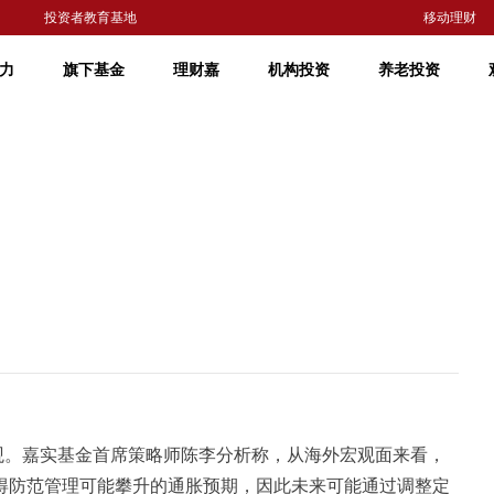
投资者教育基地
移动理财
力
旗下基金
理财嘉
机构投资
养老投资
。嘉实基金首席策略师陈李分析称，从海外宏观面来看，
得防范管理可能攀升的通胀预期，因此未来可能通过调整定