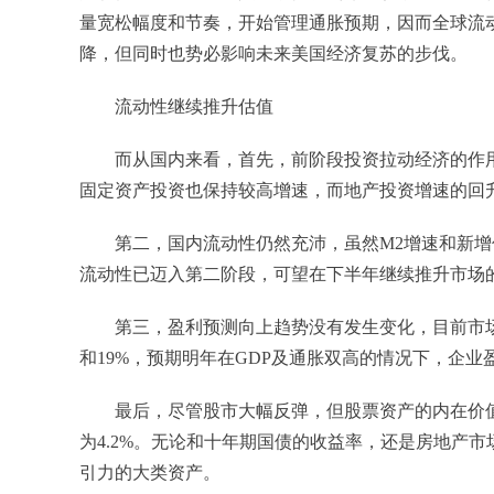
量宽松幅度和节奏，开始管理通胀预期，因而全球流
降，但同时也势必影响未来美国经济复苏的步伐。
流动性继续推升估值
而从国内来看，首先，前阶段投资拉动经济的作用
固定资产投资也保持较高增速，而地产投资增速的回
第二，国内流动性仍然充沛，虽然M2增速和新增信
流动性已迈入第二阶段，可望在下半年继续推升市场
第三，盈利预测向上趋势没有发生变化，目前市场上研究
和19%，预期明年在GDP及通胀双高的情况下，企
最后，尽管股市大幅反弹，但股票资产的内在价值仍
为4.2%。无论和十年期国债的收益率，还是房地产
引力的大类资产。