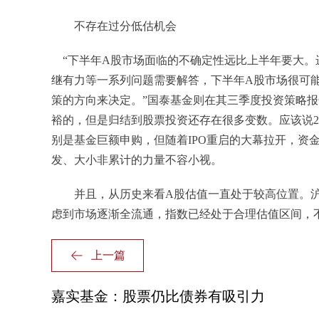
不存在过分低估机会
“下半年A股市场面临的不确定性远比上半年要大。
继有力等一系列问题需要解答，下半年A股市场很可
策的方向来决定。”国泰基金则在其三季度投资策略
裕的，但是归结到股票投资还存在很多变数。应该说2
别是基金巨额申购，但随着IPO重启的大幕拉开，资
发、大小非累计的力量不容小视。
并且，从历史来看A股估值一直处于较高位置。沪深30
虑到市场逐渐全流通，指数已经处于合理估值区间，
上一篇
嘉实基金：股票仍比债券有吸引力