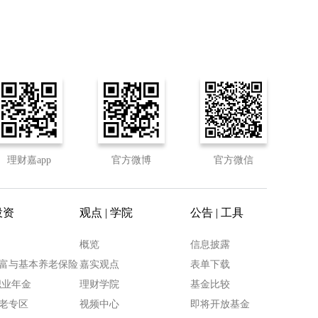
理财嘉app
官方微博
官方微信
投资
观点 | 学院
公告 | 工具
概览
信息披露
富与基本养老保险
嘉实观点
表单下载
职业年金
理财学院
基金比较
老专区
视频中心
即将开放基金