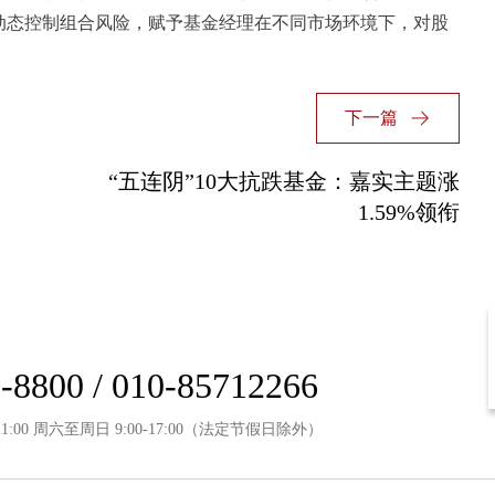
动态控制组合风险，赋予基金经理在不同市场环境下，对股
下一篇
“五连阴”10大抗跌基金：嘉实主题涨
1.59%领衔
-8800 / 010-85712266
21:00 周六至周日 9:00-17:00（法定节假日除外）