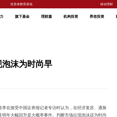
投资者教育基地
移动理财
力
旗下基金
理财嘉
机构投资
养老投资
现泡沫为时尚早
李在接受中国证券报记者专访时认为，在经济复苏、通胀
及明年大幅回升是大概率事件。判断市场出现泡沫还为时尚