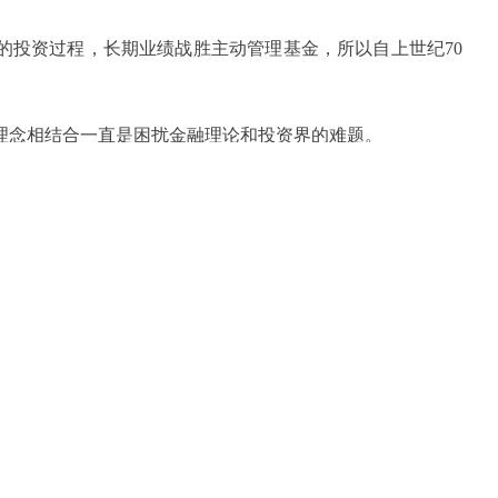
投资过程，长期业绩战胜主动管理基金，所以自上世纪
70
念相结合一直是困扰金融理论和投资界的难题。
保留指数基金的优势的同时，降低股票价格偏离价值给投
数因为权重相同而带来更多的交易成本和流动性风险；红利
益不尽如人意。
术界和投资界开始反思如何克服传统市值加权指数的局限。
05
年
4
月在美国金融分析期刊（
Financial Analysts Journal
）发
指数投资策略，抛弃由股票价格定义的公司市值，以公司的
和盈利能力的指标，计算公司的基本面价值并构造指数进行
收益带来的负面影响。