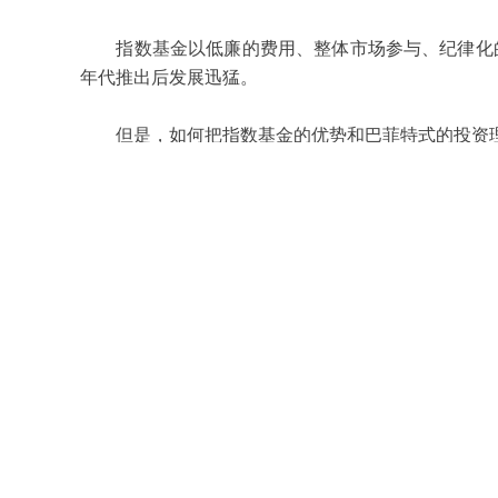
指数基金以低廉的费用、整体市场参与、纪律化的
年代推出后发展迅猛。
但是，如何把指数基金的优势和巴菲特式的投资理
很多研究诸如等权指数、红利权重指数都是为了在
资带来的负面影响，但是都存在种种缺点：如等权指
权重指数因为过于注重红利而忽略了增长性，使得收
2002
年，在经历了互联网泡沫之后，美国金融学
美国学者罗伯特·阿诺德在经过潜心的研究后于
20
表了《基本面指数投资策略》一文，率先提出基本面
账面值、营业额、现金流和分红等最能反映公司经营
投资，从而有效地降低股票价格偏离公司价值对投资