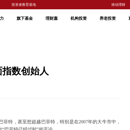
投资者教育基地
移动理财
力
旗下基金
理财嘉
机构投资
养老投资
面指数创始人
巴菲特，甚至想超越巴菲特，特别是在
2007
年的大牛市中，
“巴菲特已经过时”的言论。