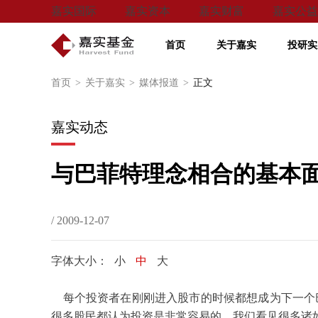
嘉实国际
嘉实资本
嘉实财富
嘉实公益
首页
关于嘉实
投研实
首页
>
关于嘉实
>
媒体报道
>
正文
嘉实动态
与巴菲特理念相合的基本
/ 2009-12-07
字体大小：
小
中
大
每个投资者在刚刚进入股市的时候都想成为下一个
很多股民都认为投资是非常容易的。我们看见很多诸如