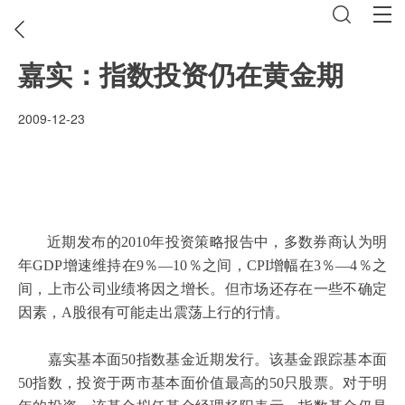
嘉实：指数投资仍在黄金期
2009-12-23
近期发布的
2010
年投资策略报告中，多数券商认为明
年
GDP
增速维持在
9
％—
10
％之间，
CPI
增幅在
3
％—
4
％之
间，上市公司业绩将因之增长。但市场还存在一些不确定
因素，
A
股很有可能走出震荡上行的行情。
嘉实基本面
50
指数基金近期发行。该基金跟踪基本面
50
指数，投资于两市基本面价值最高的
50
只股票。对于明