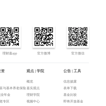
理财嘉app
官方微博
官方微信
投资
观点 | 学院
公告 | 工具
概览
信息披露
富与基本养老保险
嘉实观点
表单下载
职业年金
理财学院
基金比较
老专区
视频中心
即将开放基金