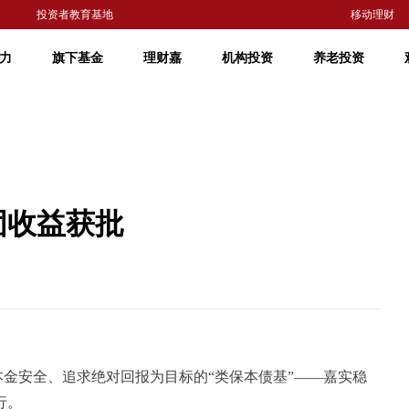
投资者教育基地
移动理财
力
旗下基金
理财嘉
机构投资
养老投资
固收益获批
安全、追求绝对回报为目标的“类保本债基”——嘉实稳
行。