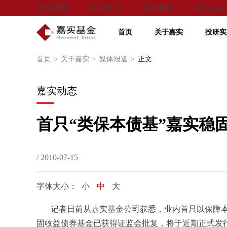
嘉实国际
嘉实资本
嘉实财富
嘉实公益
首页
关于嘉实
投研实
首页
>
关于嘉实
>
媒体报道
>
正文
嘉实动态
首只“类保本债基”嘉实稳
/ 2010-07-15
字体大小：
小
中
大
记者日前从嘉实基金公司获悉，业内首只以保障本金
固收益债券基金已获得证监会批复，将于近期正式发