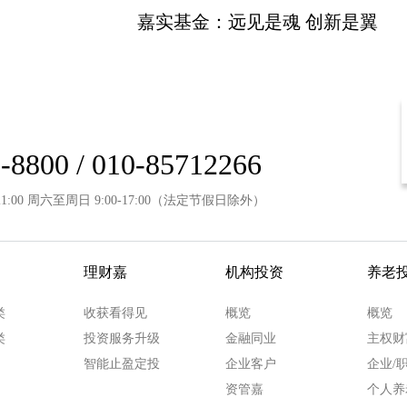
嘉实基金：远见是魂 创新是翼
-8800 / 010-85712266
21:00 周六至周日 9:00-17:00（法定节假日除外）
理财嘉
机构投资
养老
类
收获看得见
概览
概览
类
投资服务升级
金融同业
主权财
智能止盈定投
企业客户
企业/
资管嘉
个人养