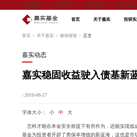
嘉实国际
嘉实资本
嘉实财富
嘉实公益
首页
关于嘉实
投研实
首页
>
关于嘉实
>
媒体报道
>
正文
嘉实动态
嘉实稳固收益驶入债基新
/ 2010-08-27
字体大小：
小
中
大
怎样才能在本金安全前提下有所作为，还能实现低成
基金为投资者开辟了类保本增值的新蓝海，这也是市