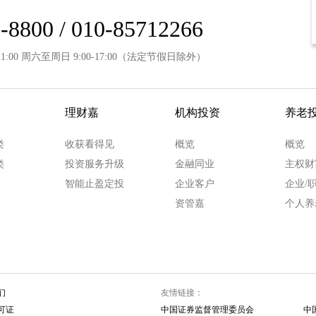
-8800 / 010-85712266
21:00 周六至周日 9:00-17:00（法定节假日除外）
理财嘉
机构投资
养老
类
收获看得见
概览
概览
类
投资服务升级
金融同业
主权财
智能止盈定投
企业客户
企业/
资管嘉
个人养
们
友情链接：
可证
中国证券监督管理委员会
中