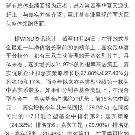
鲜有总体业绩回报为正者，进入第四季华夏又迎头
赶上，与嘉实并驾齐驱，至此基金业呈现前两大巨
头整体领跑场面。
WIND
11
24
据
资讯统计，截至
月
日
，在开放式基
20
金最近一年净值增长率前
的榜单上，嘉实跟华夏
平分秋色，都有三只主动管理的开基名列其中。具
31.97%
体来看，嘉实增长以
的回报率高居第五，嘉
27.88%
27.43%
实优质企业和嘉实策略增长以
和
分
15
17
列第
和
名。而今年以来在各类型业绩第一梯队
中嘉实系最多。如果细分到各基金类型上，在混合
15
型基金中，嘉实基金占据绝对优势，前
名独中四
29.24%
元，，嘉实增长今年以来总回报（
）在同类
117
2
可比的
只混合型基金中排名第
；嘉实策略
24.32%
6
20.90%
（
）排名第
；嘉实主题（
）排名第
8
20.48%
11
；嘉实服务（
）排名第
。在同类可比的