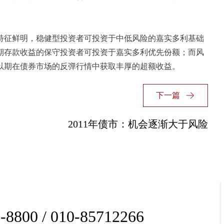
征鲜明，稳健型投资者可投资于中低风险的嘉实多利基础
期存款收益的保守投资者可投资于嘉实多利优先份额；而风
以期在债券市场的反弹行情中获取丰厚的超额收益。
下一篇
2011年债市：机会逐渐大于风险
-8800 / 010-85712266