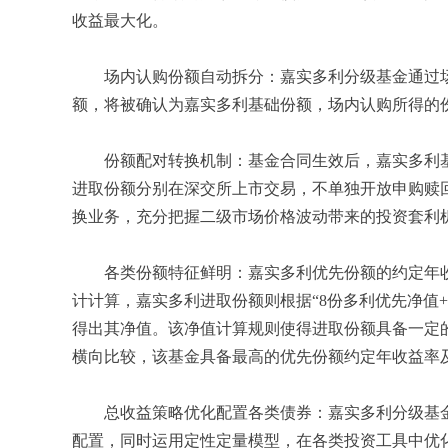
收益最大化。
场内认购份额自动拆分：嘉实多利分级基金通过场
额，将被确认为嘉实多利基础份额，场内认购所得的份
份额配对转换机制：基金合同生效后，嘉实多利基
进取份额分别在深交所上市交易，不单独开放申购赎
换业务，充分把握二级市场价格波动带来的投资套利
各类份额特征鲜明：嘉实多利优先份额的约定年收
计计算，嘉实多利进取份额则根据“8份多利优先净值+
得出其净值。该净值计算规则使得进取份额具备一定
横向比较，该基金具备最高的优先份额约定年收益率
总收益策略优化配置各类债券：嘉实多利分级基金采
配置，同时运用定性定量模型，在各类投资工具中优