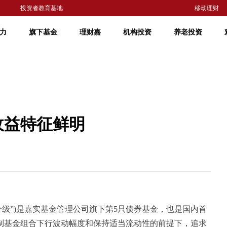
投资者教育基地
移动理财
力
旗下基金
理财嘉
机构投资
养老投资
收益特征鲜明
级”)是嘉实基金管理公司旗下第5只债券基金，也是国内首
制基金组合下行波动幅度和保持适当流动性的前提下，追求