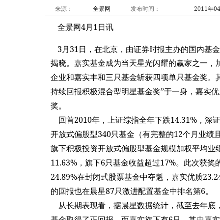
2011
0
来源
：
全景网
发布时间
：
年
4
1
全景网
月
日讯
3
31
月
日，在北京，由证券时报主办的国内基金
揭晓。嘉实基金成为当天星光闪耀的赢家之一，
企业和嘉实丰和三只基金斩获四项单只基金奖。
”
持续回报积极混合型明星基金奖
于一身，嘉实优
奖。
2010
14.31%
回首
年，上证综指全年下跌
，深
340
12
开放式偏股型
只基金（有完整的
个月业绩
旗下积极投资开放式偏股型基金规模加权平均业
11.63%
6
17%
，旗下
只基金收益超过
。此次获奖
24.89%
23.
在封闭式股票基金中夺魁，嘉实优质
87
6
的回报也在晨星
只激进配置基金中排名第
。
从长期表现看，据晨星数据统计，截至去年底
6
基金取得了正回报，而嘉实旗下有
只。其中嘉实