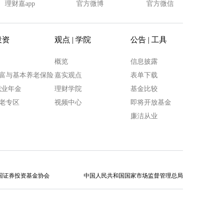
理财嘉app
官方微博
官方微信
投资
观点 | 学院
公告 | 工具
概览
信息披露
富与基本养老保险
嘉实观点
表单下载
职业年金
理财学院
基金比较
老专区
视频中心
即将开放基金
廉洁从业
国证券投资基金协会
中国人民共和国国家市场监督管理总局