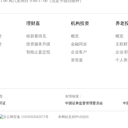
21:00 周六至周日 9:00-17:00（法定节假日除外）
理财嘉
机构投资
养老
类
收获看得见
概览
概览
类
投资服务升级
金融同业
主权财
智能止盈定投
企业客户
企业/
资管嘉
个人养
们
友情链接：
可证
中国证券监督管理委员会
中
京公网安备 11010502042071号
本网站支持IPv6访问