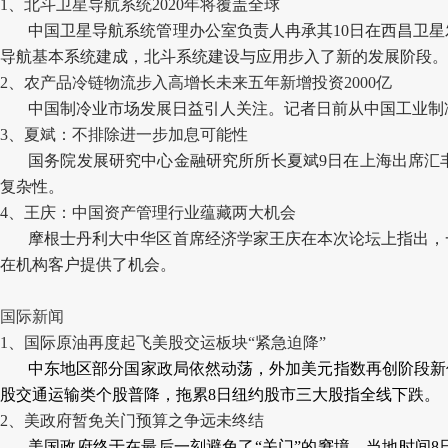
1
、
北斗卫星导航系
统2020
年将覆盖全球
中国卫星
导航系统管理办公室负责人冉承其10日在西昌卫
导航基本系统建成，北斗系统建设与应用步入了新的发展阶段。
2
、
农产品冷链物流步入高增长
未来五年新增投资2000
亿
中国制冷业市场发展日益引人关注。记者日前从中国工业制
3
、
夏斌：不排除进一步加息可能性
国务院发展研究中心金融研究所所长夏斌9日在上海出席汇
复杂性。
4
、
王庆：中国资产管理行业蕴藏两大机会
摩根士丹利
大中华区首席经济学家王庆在本次论坛上指出，
在机构客户提供了机会。
国际新闻
1
、
国际原油再度起飞
美股交运板块“紧急迫降”
中东地区部分国家政局依然动荡，外加美元指数再创阶段新低
股交通运输类个股普降，拖累8日纽约股市三大股指全线下跌。
2
、
美政府暂免关门
预算之争远未终结
美国政府终于在最后一刻避免了“关门”的窘境。当地时间