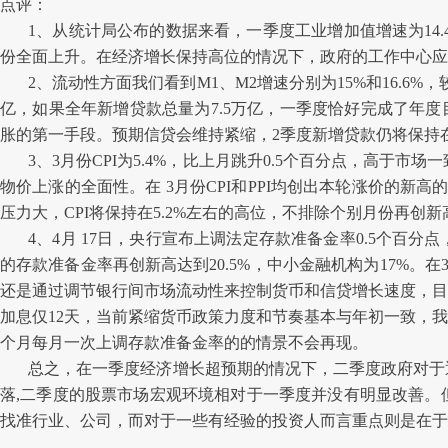
点评：
1
、从统计局公布的数据来看，一季度工业增加值增速为14.
份全面上升。在经济增长保持高位的情况下，政府的工作中心应
2
、流动性方面我们看到M1、M2增速分别为15%和16.6%，较
亿，如果全年新增贷款总量为7.5万亿，一季度恰好完成了年
胀的第一手段。预期信贷会维持紧缩，2季度新增贷款仍将保持在2
3
、3月份CPI为5.4%，比上月跳升0.5个百分点，高于市
物价上涨的全面性。在 3月份CPI和PPI均创出本轮涨价的
压力大，CPI将保持在5.2%左右的高位，不排除个别月份再
4
、4月 17日，央行宣布上调法定存款准备金率0.5个百
的存款准备金率再创新高达到20.5%，中小金融机构为17%。
还是通过调节银行间市场流动性来控制货币和信贷增长速度，目
加息仅12天，当前紧缩货币政策力度和节奏基本与年初一致，
个月每月一次上调存款准备金率的的情景不会再现。
总之，在一季度经济增长超预期的情况下，二季度政府对于
落,二季度的股票市场宏观环境相对于一季度并没有明显改善。
找准行业、公司，而对于一些有经验的投资人而言重点则是在于