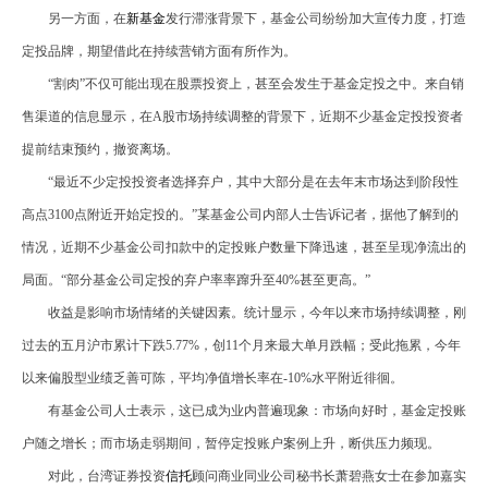
另一方面，在
新基金
发行滞涨背景下，基金公司纷纷加大宣传力度，打造
定投品牌，期望借此在持续营销方面有所作为。
“
割肉
”
不仅可能出现在股票投资上，甚至会发生于基金定投之中。来自销
售渠道的信息显示，在
A
股市场持续调整的背景下，近期不少基金定投投资者
提前结束预约，撤资离场。
“
最近不少定投投资者选择弃户，其中大部分是在去年末市场达到阶段性
高点
3100
点附近开始定投的。
”
某基金公司内部人士告诉记者，据他了解到的
情况，近期不少基金公司扣款中的定投账户数量下降迅速，甚至呈现净流出的
局面。
“
部分基金公司定投的弃户率率蹿升至
40%
甚至更高。
”
收益是影响市场情绪的关键因素。统计显示，今年以来市场持续调整，刚
过去的五月沪市累计下跌
5.77%
，创
11
个月来最大单月跌幅；受此拖累，今年
以来偏股型业绩乏善可陈，平均净值增长率在
-10%
水平附近徘徊。
有基金公司人士表示，这已成为业内普遍现象：市场向好时，基金定投账
户随之增长；而市场走弱期间，暂停定投账户案例上升，断供压力频现。
对此，台湾证券投资
信托
顾问商业同业公司秘书长萧碧燕女士在参加嘉实