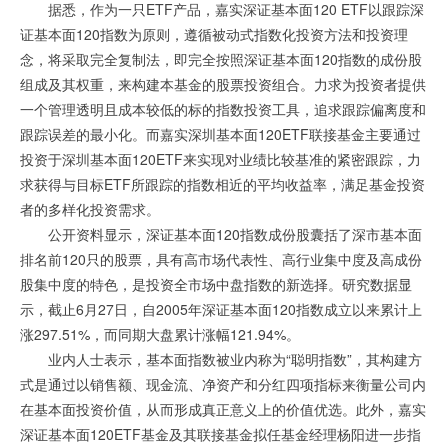
据悉，作为一只ETF产品，嘉实深证基本面120 ETF以跟踪深
证基本面120指数为原则，遵循被动式指数化投资方法和投资理
念，将采取完全复制法，即完全按照深证基本面120指数的成份股
组成及其权重，来构建本基金的股票投资组合。力求为投资者提供
一个管理透明且成本较低的标的指数投资工具，追求跟踪偏离度和
跟踪误差的最小化。而嘉实深圳基本面120ETF联接基金主要通过
投资于深圳基本面120ETF来实现对业绩比较基准的紧密跟踪，力
求获得与目标ETF所跟踪的指数相近的平均收益率，满足基金投资
者的多样化投资需求。
公开资料显示，深证基本面120指数成份股囊括了深市基本面
排名前120只的股票，具有高市场代表性、高行业集中度及高成份
股集中度的特色，是投资全市场中盘指数的新选择。研究数据显
示，截止6月27日，自2005年深证基本面120指数成立以来累计上
涨297.51%，而同期大盘累计涨幅121.94%。
业内人士表示，基本面指数被业内称为“聪明指数”，其构建方
式是通过以销售额、现金流、净资产和分红四项指标来衡量公司内
在基本面投资价值，从而形成真正意义上的价值优选。此外，嘉实
深证基本面120ETF基金及其联接基金拟任基金经理杨阳进一步指