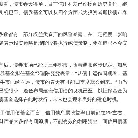
期看，债市春天将至，目前信用利差已经接近历史高位，继
良机已至。债券基金可以从四个方面成为投资者迎接债市春
多数都有一部分权益类资产的风险暴露，在一定程度上影响
确表示投资策略是现阶段将执行纯债策略，要在追求本金安
牛市后，债券市场已经历三年熊市，随着通胀逐步稳定、加息
券基金拟任基金经理陈雯雯表示：“从债市运作周期看，基
牛市已经不远，债市的春天有可能四季度就会到来。”而当
已经很小，逢低布局建仓信用债的良机已至，以社保基金为
债基金选择在此时发行，未来也会迎来良好的建仓时机。
于信用债基金而言，信用债息票收益率目前都在6%左右，
财产品大多都有间隙期，不能有效的利用资金，而信用债基