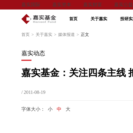
嘉实国际
嘉实资本
嘉实财富
嘉实公益
首页
关于嘉实
投研实
首页
>
关于嘉实
>
媒体报道
>
正文
嘉实动态
嘉实基金：关注四条主线 
/ 2011-08-19
字体大小：
小
中
大